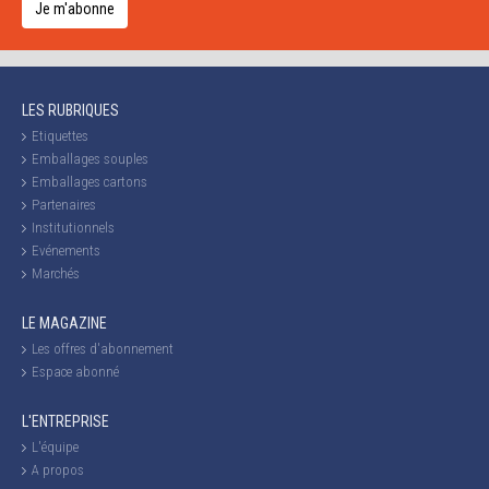
Je m'abonne
LES RUBRIQUES
Etiquettes
Emballages souples
Emballages cartons
Partenaires
Institutionnels
Evénements
Marchés
LE MAGAZINE
Les offres d'abonnement
Espace abonné
L'ENTREPRISE
L'équipe
A propos