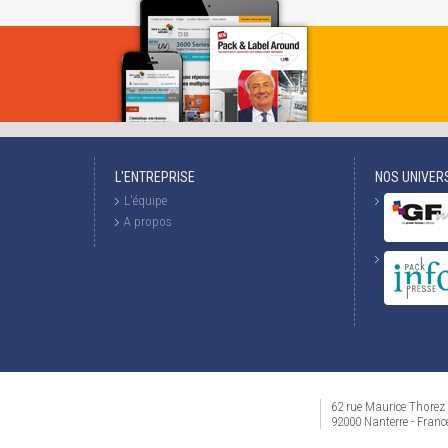
L'ENTREPRISE
NOS UNIVER
L'équipe
A propos
62 rue Maurice Thorez
92000 Nanterre - Franc