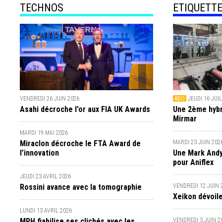
TECHNOS
ETIQUETT
VENDREDI 26 JUIN 2026
ABO
JEUDI 16 JUI
Asahi décroche l’or aux FIA UK Awards
Une 2ème hybr
Mirmar
MARDI 19 MAI 2026
Miraclon décroche le FTA Award de
MARDI 23 JUIN 202
l’innovation
Une Mark And
pour Aniflex
JEUDI 23 AVRIL 2026
Rossini avance avec la tomographie
VENDREDI 12 JUIN 
Xeikon dévoil
LUNDI 13 AVRIL 2026
MPH fiabilise ses clichés avec les
VENDREDI 5 JUIN 2