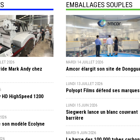
ES
EMBALLAGES SOUPLES
LLET 2026
MARDI 14 JUILLET 2026
ide Mark Andy chez
Amcor élargit son site de Donggu
LUNDI 13 JUILLET 2026
6
Polyopt Films défend ses marques
y HD HighSpeed 1200
LUNDI 15 JUIN 2026
Siegwerk lance un blanc couvrant
2026
barrière
e son modèle Ecolyne
MARDI 9 JUIN 2026
026
La barre des 100 000 tubes carbo