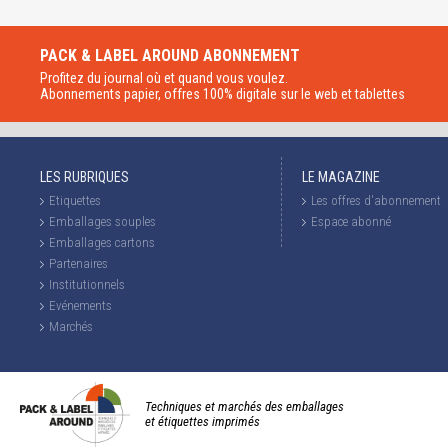
PACK & LABEL AROUND
ABONNEMENT
Profitez du journal où et quand vous voulez.
Abonnements papier, offres 100% digitale sur le web et tablettes
LES RUBRIQUES
LE MAGAZINE
Etiquettes
Les offres d'abonnement
Emballages souples
Espace abonné
Emballages cartons
Partenaires
Institutionnels
Evénements
Marchés
Techniques et marchés des emballages
et étiquettes imprimés