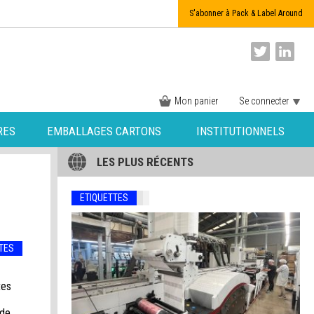
S'abonner à Pack & Label Around
Mon panier
Se connecter
RES
EMBALLAGES CARTONS
INSTITUTIONNELS
LES PLUS RÉCENTS
ETIQUETTES
TES
tes
 de