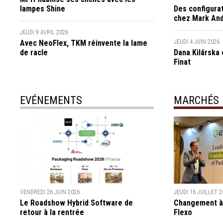
lampes Shine
Des configurat
chez Mark An
JEUDI 9 AVRIL 2026
Avec NeoFlex, TKM réinvente la lame
JEUDI 4 JUIN 2026
de racle
Dana Kilárska 
Finat
EVÉNEMENTS
MARCHÉS
VENDREDI 26 JUIN 2026
JEUDI 16 JUILLET 2
Le Roadshow Hybrid Software de
Changement à l
retour à la rentrée
Flexo