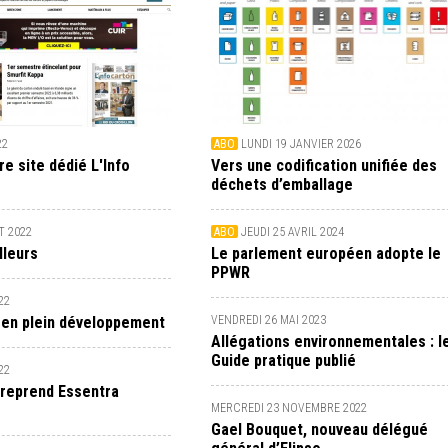
22
ABO
LUNDI 19 JANVIER 2026
e site dédié L'Info
Vers une codification unifiée des
déchets d’emballage
T 2022
ABO
JEUDI 25 AVRIL 2024
illeurs
Le parlement européen adopte le
PPWR
22
 en plein développement
VENDREDI 26 MAI 2023
Allégations environnementales : l
Guide pratique publié
22
reprend Essentra
MERCREDI 23 NOVEMBRE 2022
Gael Bouquet, nouveau délégué