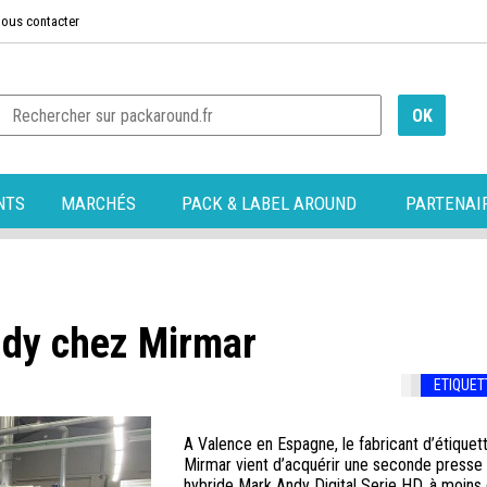
ous contacter
NTS
MARCHÉS
PACK & LABEL AROUND
PARTENAI
dy chez Mirmar
ETIQUET
A Valence en Espagne, le fabricant d’étiquet
Mirmar vient d’acquérir une seconde presse
hybride Mark Andy Digital Serie HD, à moins