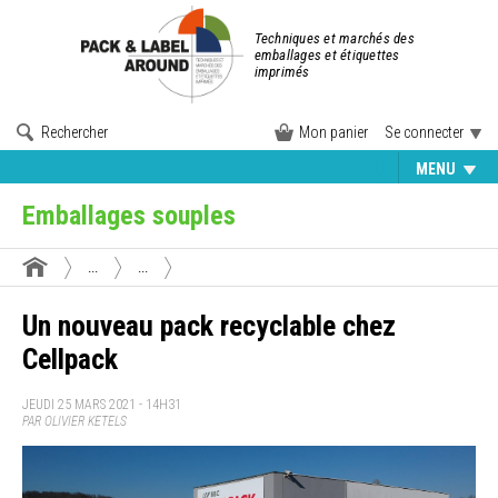
Techniques et marchés des
emballages et étiquettes
imprimés
Rechercher
Mon panier
Se connecter
MENU
Emballages souples
...
...
Un nouveau pack recyclable chez
Cellpack
JEUDI 25 MARS 2021 - 14H31
PAR OLIVIER KETELS