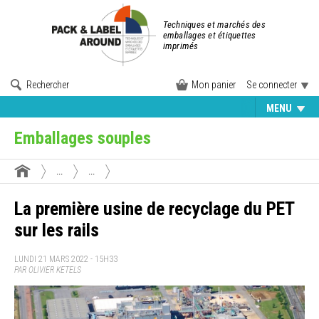
Techniques et marchés des
emballages et étiquettes
imprimés
Rechercher
Mon panier
Se connecter
MENU
Emballages souples
...
...
La première usine de recyclage du PET
sur les rails
LUNDI 21 MARS 2022 - 15H33
PAR OLIVIER KETELS