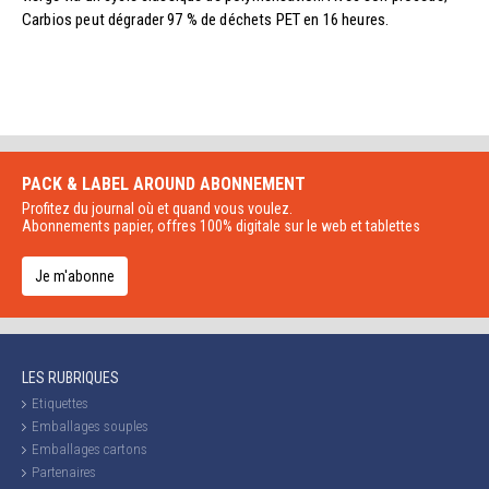
Carbios peut dégrader 97 % de déchets PET en 16 heures.
PACK & LABEL AROUND
ABONNEMENT
Profitez du journal où et quand vous voulez.
Abonnements papier, offres 100% digitale sur le web et tablettes
Je m'abonne
LES RUBRIQUES
Etiquettes
Emballages souples
Emballages cartons
Partenaires