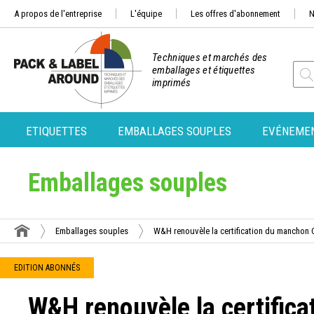
A propos de l'entreprise
L'équipe
Les offres d'abonnement
N
Techniques et marchés des
emballages et étiquettes
imprimés
ETIQUETTES
EMBALLAGES SOUPLES
EVÉNEME
Emballages souples
Emballages souples
W&H renouvèle la certification du manchon 
EDITION ABONNÉS
W&H renouvèle la certific