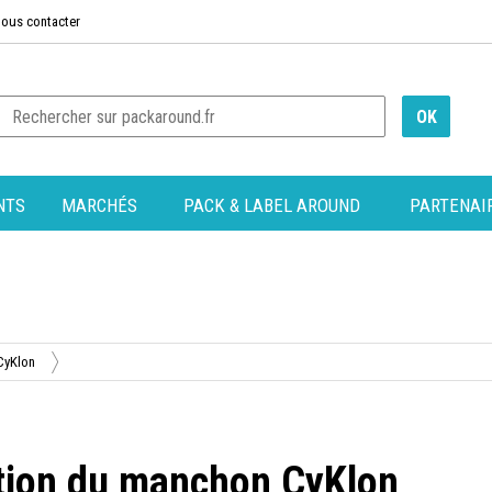
ous contacter
NTS
MARCHÉS
PACK & LABEL AROUND
PARTENAI
CyKlon
ation du manchon CyKlon