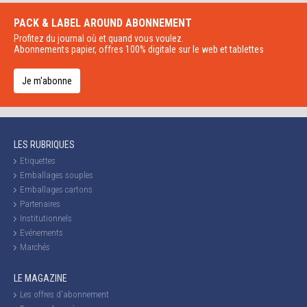
PACK & LABEL AROUND
ABONNEMENT
Profitez du journal où et quand vous voulez.
Abonnements papier, offres 100% digitale sur le web et tablettes
Je m'abonne
LES RUBRIQUES
Etiquettes
Emballages souples
Emballages cartons
Partenaires
Institutionnels
Evénements
Marchés
LE MAGAZINE
Les offres d'abonnement