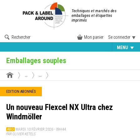
Techniques et marchés des
emballages et étiquettes
imprimés
Rechercher
Mon panier
Se connecter
MENU
Emballages souples
...
...
EDITION ABONNÉS
Un nouveau Flexcel NX Ultra chez
Windmöller
ABO
MARDI 10 FÉVRIER 2026 - 09H44
PAR OLIVIER KETELS