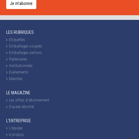
Je m'abonne
LES RUBRIQUES
Etiquettes
Emballages souples
Emballages cartons
Partenaires
Institutionnels
Evénements
Marchés
LE MAGAZINE
Les offres d'abonnement
Espace abonné
L'ENTREPRISE
L'équipe
A propos