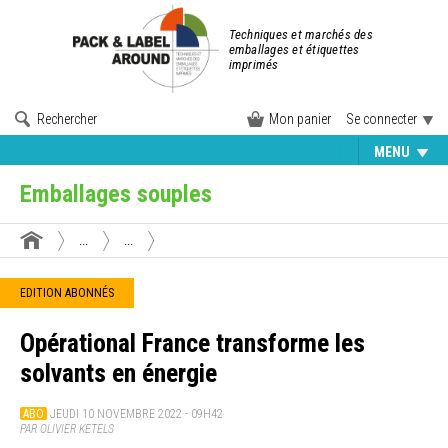
Techniques et marchés des
emballages et étiquettes
imprimés
Rechercher
Mon panier
Se connecter
MENU
Emballages souples
...
...
EDITION ABONNÉS
Opérational France transforme les
solvants en énergie
ABO
JEUDI 10 NOVEMBRE 2022 - 09H42
PAR OLIVIER KETELS