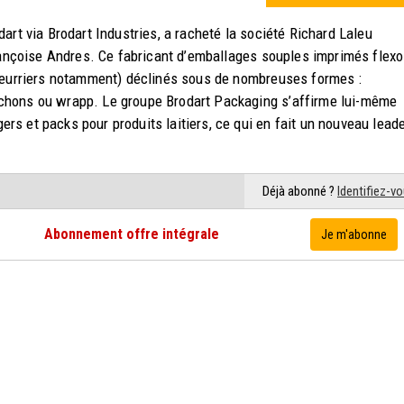
art via Brodart Industries, a racheté la société Richard Laleu
Françoise Andres. Ce fabricant d’emballages souples imprimés flexo
(beurriers notamment) déclinés sous de nombreuses formes :
chons ou wrapp. Le groupe Brodart Packaging s’affirme lui-même
s et packs pour produits laitiers, ce qui en fait un nouveau lead
Déjà abonné ?
Identifiez-v
Abonnement offre intégrale
Je m'abonne