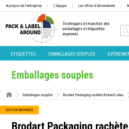
A propos de l'entreprise
L'équipe
Les offres d'abonnement
N
Techniques et marchés des
emballages et étiquettes
imprimés
ETIQUETTES
EMBALLAGES SOUPLES
EVÉNEME
Emballages souples
Emballages souples
Brodart Packaging rachète Richard Laleu
EDITION ABONNÉS
Brodart Packaging rachète