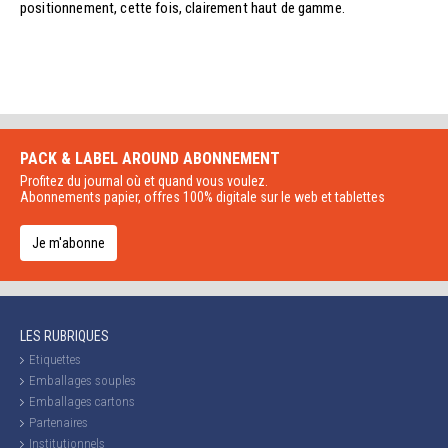
positionnement, cette fois, clairement haut de gamme.
PACK & LABEL AROUND
ABONNEMENT
Profitez du journal où et quand vous voulez.
Abonnements papier, offres 100% digitale sur le web et tablettes
Je m'abonne
LES RUBRIQUES
Etiquettes
Emballages souples
Emballages cartons
Partenaires
Institutionnels