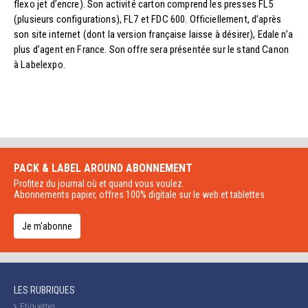
flexo jet d’encre). Son activité carton comprend les presses FL5
(plusieurs configurations), FL7 et FDC 600. Officiellement, d’après
son site internet (dont la version française laisse à désirer), Edale n’a
plus d’agent en France. Son offre sera présentée sur le stand Canon
à Labelexpo.
PACK & LABEL AROUND
ABONNEMENT
Profitez du journal où et quand vous voulez.
Abonnements papier, offres 100% digitale sur le web et tablettes
Je m'abonne
LES RUBRIQUES
Etiquettes