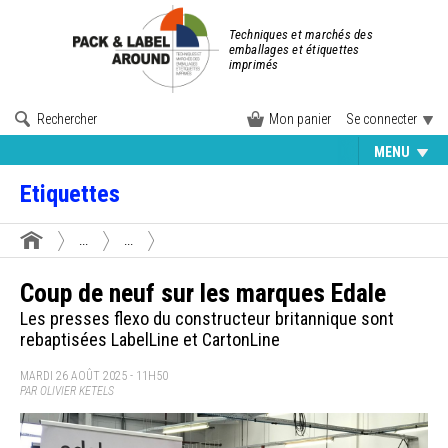
Techniques et marchés des
emballages et étiquettes
imprimés
Rechercher
Mon panier
Se connecter
MENU
Etiquettes
...
...
Coup de neuf sur les marques Edale
Les presses flexo du constructeur britannique sont
rebaptisées LabelLine et CartonLine
MARDI 26 AOÛT 2025 - 11H50
PAR OLIVIER KETELS