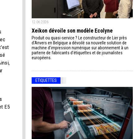
12.06.2026
Xeikon dévoile son modèle Ecolyne
s
Produit ou quasi-service ? Le constructeur de Lier près
vec
d’Anvers en Belgique a dévoilé sa nouvelle solution de
c'est
machine d’impression numérique sur abonnement à un
parterre de fabricants d’étiquettes et de journalistes
isé
européens.
insi,
ur
ETIQUETTES
s
s
et E5