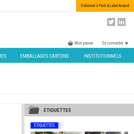
S'abonner à Pack & Label Around
Mon panier
Se connecter
RES
EMBALLAGES CARTONS
INSTITUTIONNELS
ETIQUETTES
ETIQUETTES