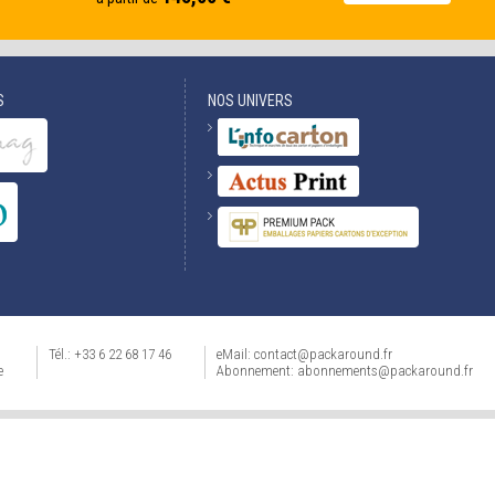
S
NOS UNIVERS
Tél.: +33 6 22 68 17 46
eMail: contact@packaround.fr
e
Abonnement: abonnements@packaround.fr