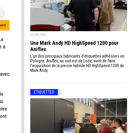
ound
23.06.2026
La
Une Mark Andy HD HighSpeed 1200 pour
é à
Aniflex
L’un des principaux fabricants d’étiquettes adhésives en
Pologne, Aniflex, au sud-est de Lodz, vient de faire
l’acquisition de la presse hybride HD HighSpeed 1200 de
0
Mark Andy.
 avec
ETIQUETTES
te
ux
ière
sont