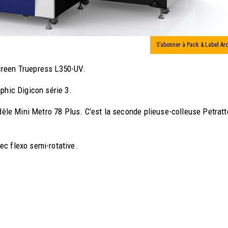
S’abonner à Pack & Label Ar
creen Truepress L350-UV.
phic Digicon série 3.
odèle Mini Metro 78 Plus. C’est la seconde plieuse-colleuse Petratt
ec flexo semi-rotative.