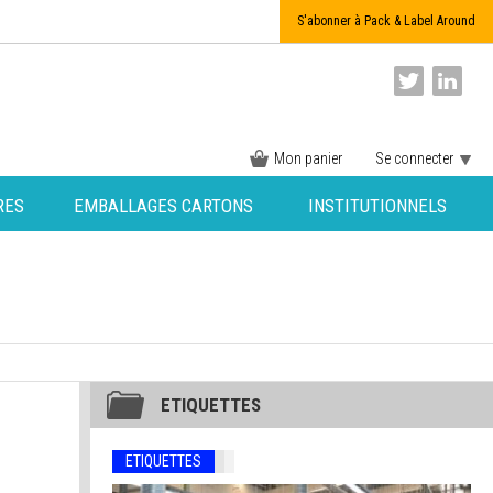
S'abonner à Pack & Label Around
Mon panier
Se connecter
RES
EMBALLAGES CARTONS
INSTITUTIONNELS
ETIQUETTES
ETIQUETTES