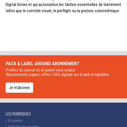
Digital Series et qui automatise les tâches essentielles de traitement
telles que le contrôle visuel, le preflight ou la gestion colorimétrique.
PACK & LABEL AROUND
ABONNEMENT
Profitez du journal où et quand vous voulez.
Abonnements papier, offres 100% digitale sur le web et tablettes
Je m'abonne
LES RUBRIQUES
Etiquettes
Emballages souples