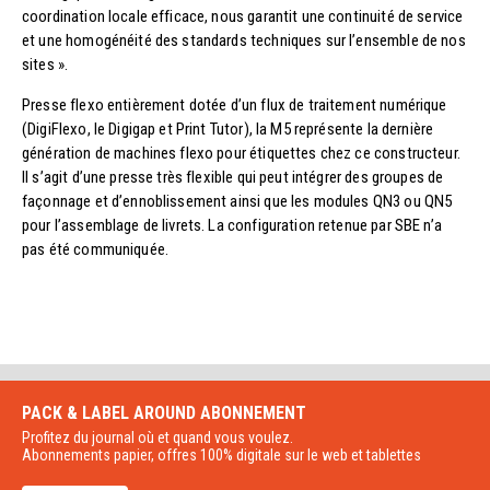
coordination locale efficace, nous garantit une continuité de service
et une homogénéité des standards techniques sur l’ensemble de nos
sites ».
Presse flexo entièrement dotée d’un flux de traitement numérique
(DigiFlexo, le Digigap et Print Tutor), la M5 représente la dernière
génération de machines flexo pour étiquettes chez ce constructeur.
Il s’agit d’une presse très flexible qui peut intégrer des groupes de
façonnage et d’ennoblissement ainsi que les modules QN3 ou QN5
pour l’assemblage de livrets. La configuration retenue par SBE n’a
pas été communiquée.
PACK & LABEL AROUND
ABONNEMENT
Profitez du journal où et quand vous voulez.
Abonnements papier, offres 100% digitale sur le web et tablettes