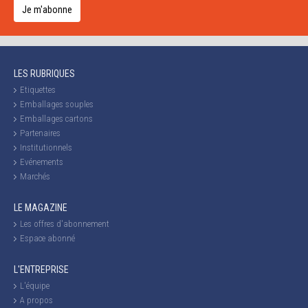
Je m'abonne
LES RUBRIQUES
Etiquettes
Emballages souples
Emballages cartons
Partenaires
Institutionnels
Evénements
Marchés
LE MAGAZINE
Les offres d'abonnement
Espace abonné
L'ENTREPRISE
L'équipe
A propos