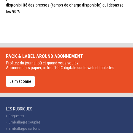
disponibilité des presses (temps de charge disponible) qui dépasse
les 90 %.
PACK & LABEL AROUND
ABONNEMENT
Profitez du journal où et quand vous voulez.
Abonnements papier, offres 100% digitale sur le web et tablettes
Je m'abonne
LES RUBRIQUES
Etiquettes
Emballages souples
Emballages cartons