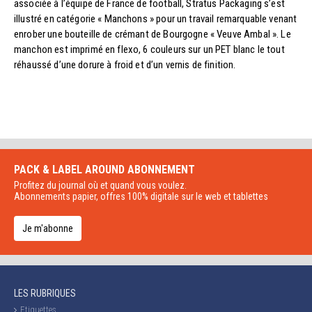
associée à l’équipe de France de football, Stratus Packaging s’est
illustré en catégorie « Manchons » pour un travail remarquable venant
enrober une bouteille de crémant de Bourgogne « Veuve Ambal ». Le
manchon est imprimé en flexo, 6 couleurs sur un PET blanc le tout
réhaussé d’une dorure à froid et d’un vernis de finition.
PACK & LABEL AROUND
ABONNEMENT
Profitez du journal où et quand vous voulez.
Abonnements papier, offres 100% digitale sur le web et tablettes
Je m'abonne
LES RUBRIQUES
Etiquettes