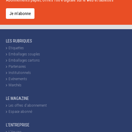
Abonnements papier, offres 100% digitale sur le web et tablettes
Je m'abonne
LES RUBRIQUES
Etiquettes
Emballages souples
Emballages cartons
Partenaires
Institutionnels
Evénements
Marchés
LE MAGAZINE
Les offres d'abonnement
Espace abonné
L'ENTREPRISE
L'équipe