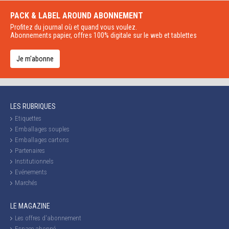
PACK & LABEL AROUND
ABONNEMENT
Profitez du journal où et quand vous voulez.
Abonnements papier, offres 100% digitale sur le web et tablettes
Je m'abonne
LES RUBRIQUES
Etiquettes
Emballages souples
Emballages cartons
Partenaires
Institutionnels
Evénements
Marchés
LE MAGAZINE
Les offres d'abonnement
Espace abonné