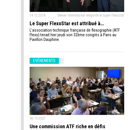
14.12.2018
Sleever International remporte le Super Flexostar
Le Super FlexoStar est attribué à…
L’association technique française de flexographie (ATF
Flexo) tenait hier jeudi son 32ème congrès à Paris au
Pavillon Dauphine.
EVÉNEMENTS
06.10.2022
Une commission ATF riche en défis