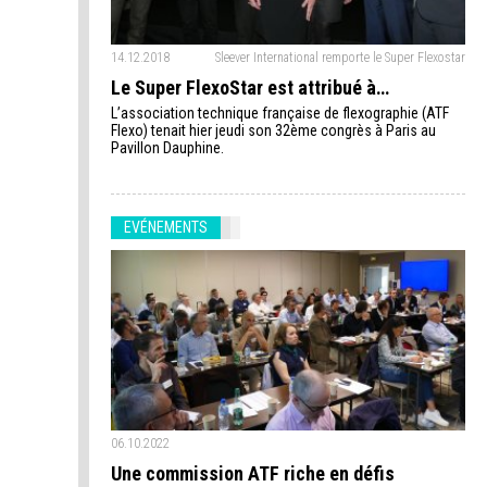
14.12.2018
Sleever International remporte le Super Flexostar
Le Super FlexoStar est attribué à…
L’association technique française de flexographie (ATF
Flexo) tenait hier jeudi son 32ème congrès à Paris au
Pavillon Dauphine.
EVÉNEMENTS
06.10.2022
Une commission ATF riche en défis