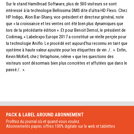
Sur le stand Hamillroad Software, plus de 500 visiteurs se sont
intéressé à la technologie Bellissima DMS dite d'ultra HD Flexo. Chez
HP Indigo, Alon Bar-Shany, vice-président et directeur général, note
que « la croissance et les ventes ont été bien plus dynamiques que
lors de la précédante édition ». Et pour Benoit Demol, le président de
Codimag, « Labelexpo Europe 2017 a constitué ue réelle perçée pour
la technologie Aniflo. Le procédé est aujourd'hui reconnu en tant que
système à haute valeur ajoutée pour les étiquettes de vin ./.. ». Enfin,
Kevin McKell, chez Vetaphone, relève « que les questions des
visiteurs sont désormais bien plus concrètes et affutées que dans le
passé./.. ».
PACK & LABEL AROUND
ABONNEMENT
Profitez du journal où et quand vous voulez.
Abonnements papier, offres 100% digitale sur le web et tablettes