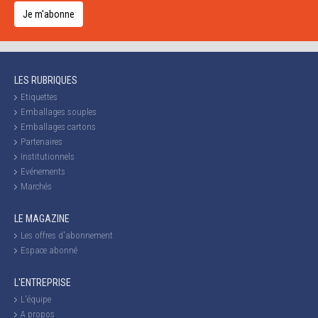
Je m'abonne
LES RUBRIQUES
Etiquettes
Emballages souples
Emballages cartons
Partenaires
Institutionnels
Evénements
Marchés
LE MAGAZINE
Les offres d'abonnement
Espace abonné
L'ENTREPRISE
L'équipe
A propos