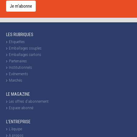
Je m'abonne
LES RUBRIQUES
Etiquettes
Emballages souples
Emballages cartons
Partenaires
Institutionnels
Evénements
Marchés
LE MAGAZINE
Les offres d'abonnement
Espace abonné
L'ENTREPRISE
L'équipe
A propos