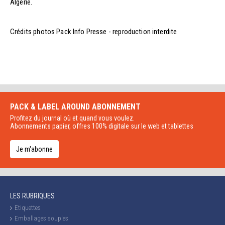
Algérie.
Crédits photos Pack Info Presse - reproduction interdite
PACK & LABEL AROUND
ABONNEMENT
Profitez du journal où et quand vous voulez.
Abonnements papier, offres 100% digitale sur le web et tablettes
Je m'abonne
LES RUBRIQUES
Etiquettes
Emballages souples