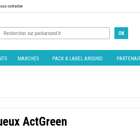
ous contacter
NTS
MARCHÉS
PACK & LABEL AROUND
PARTENAI
queux ActGreen