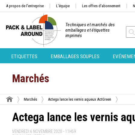
A propos de l'entreprise
L'équipe
Les offres d'abonnement
N
Techniques et marchés des
emballages et étiquettes
imprimés
ETIQUETTES
EMBALLAGES SOUPLES
EVÉNEME
Marchés
Marchés
Actega lance les vernis aqueux ActGreen
Actega lance les vernis a
VENDREDI 6 NOVEMBRE 2020 - 11H59