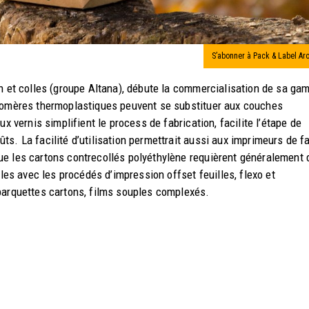
S’abonner à Pack & Label Ar
on et colles (groupe Altana), débute la commercialisation de sa g
stomères thermoplastiques peuvent se substituer aux couches
x vernis simplifient le process de fabrication, facilite l’étape de
s. La facilité d’utilisation permettrait aussi aux imprimeurs de fa
ue les cartons contrecollés polyéthylène requièrent généralement 
s avec les procédés d’impression offset feuilles, flexo et
 barquettes cartons, films souples complexés.