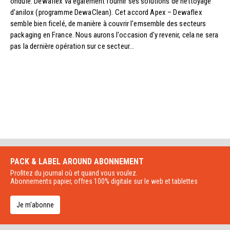
ondulé. Dewaflex va également fournir ses solutions de nettoyage
d'anilox (programme DewaClean). Cet accord Apex – Dewaflex
semble bien ficelé, de manière à couvrir l'emsemble des secteurs
packaging en France. Nous aurons l'occasion d'y revenir, cela ne sera
pas la dernière opération sur ce secteur...
PACK & LABEL AROUND
ABONNEMENT
Profitez du journal où et quand vous voulez.
Abonnements papier, offres 100% digitale sur le web et tablettes
Je m'abonne