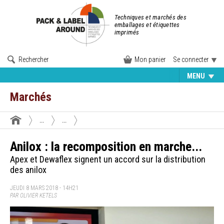
Techniques et marchés des
emballages et étiquettes
imprimés
Rechercher
Mon panier
Se connecter
MENU
Marchés
...
...
Anilox : la recomposition en marche...
Apex et Dewaflex signent un accord sur la distribution
des anilox
JEUDI 8 MARS 2018 - 14H21
PAR OLIVIER KETELS