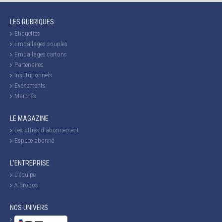
LES RUBRIQUES
Etiquettes
Emballages souples
Emballages cartons
Partenaires
Institutionnels
Evénements
Marchés
LE MAGAZINE
Les offres d'abonnement
Espace abonné
L'ENTREPRISE
L'équipe
A propos
NOS UNIVERS