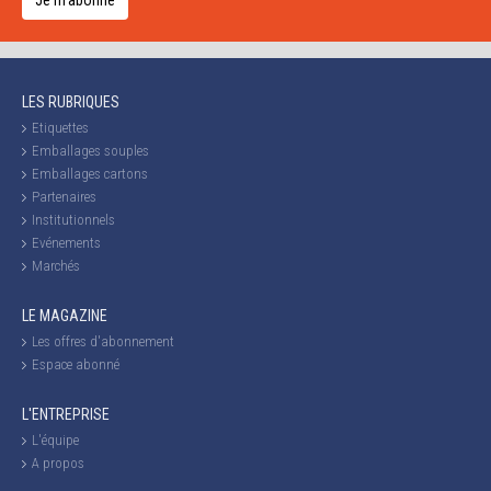
Je m'abonne
LES RUBRIQUES
Etiquettes
Emballages souples
Emballages cartons
Partenaires
Institutionnels
Evénements
Marchés
LE MAGAZINE
Les offres d'abonnement
Espace abonné
L'ENTREPRISE
L'équipe
A propos