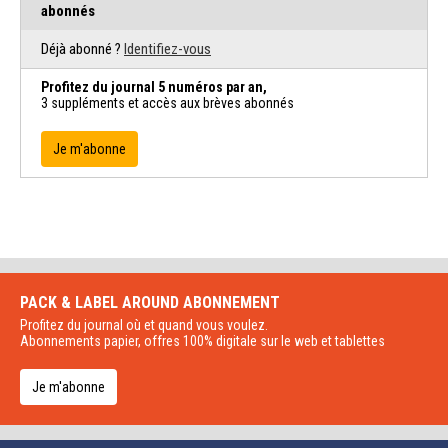
abonnés
Déjà abonné ?
Identifiez-vous
Profitez du journal 5 numéros par an,
3 suppléments et accès aux brèves abonnés
Je m'abonne
PACK & LABEL AROUND
ABONNEMENT
Profitez du journal où et quand vous voulez.
Abonnements papier, offres 100% digitale sur le web et tablettes
Je m'abonne