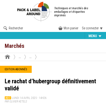
Techniques et marchés des
emballages et étiquettes
imprimés
Rechercher
Mon panier
Se connecter
MENU
Marchés
...
...
EDITION ABONNÉS
Le rachat d’hubergroup définitivement
validé
ABO
LUNDI 14 AVRIL 2025 - 14H26
PAR OLIVIER KETELS