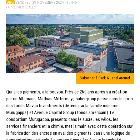
ABO
VENDREDI 29 NOVEMBRE 2024 - 10H46
PAR OLIVIER KETELS
S’abonner à Pack & Label Around
Qui a les pigments, a le pouvoir. Près de 260 ans après sa création
par un Allemand, Mathias Mittermayr, hubergroup passe dans le giron
des fonds Mavco Investments (détenu par la famille indienne
Murugappa) et Avenue Capital Group (fonds américain). Le
consortium Murugappa, présents dans le sucre, les vélos, les
services financiers et la chimie, met la main avec cette opération sur
la fabrication des encres en aval des pigments, dans une logique de
concentration verticale. La presse financière évalue le rachat à