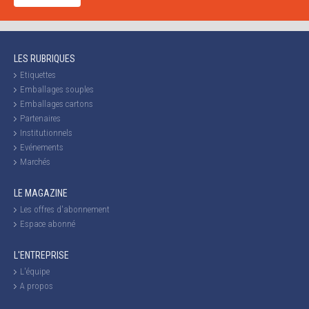
LES RUBRIQUES
Etiquettes
Emballages souples
Emballages cartons
Partenaires
Institutionnels
Evénements
Marchés
LE MAGAZINE
Les offres d'abonnement
Espace abonné
L'ENTREPRISE
L'équipe
A propos