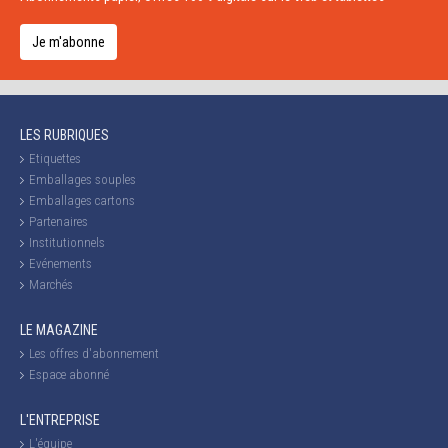
Je m'abonne
LES RUBRIQUES
Etiquettes
Emballages souples
Emballages cartons
Partenaires
Institutionnels
Evénements
Marchés
LE MAGAZINE
Les offres d'abonnement
Espace abonné
L'ENTREPRISE
L'équipe