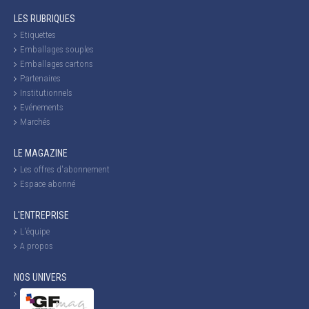
LES RUBRIQUES
Etiquettes
Emballages souples
Emballages cartons
Partenaires
Institutionnels
Evénements
Marchés
LE MAGAZINE
Les offres d'abonnement
Espace abonné
L'ENTREPRISE
L'équipe
A propos
NOS UNIVERS