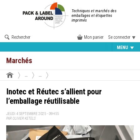
Techniques et marchés des
emballages et étiquettes
imprimés
Rechercher
Mon panier
Se connecter
MENU
Marchés
...
...
Inotec et Réutec s’allient pour
l’emballage réutilisable
JEUDI 4 SEPTEMBRE 2025 - 09H55
PAR OLIVIER KETELS