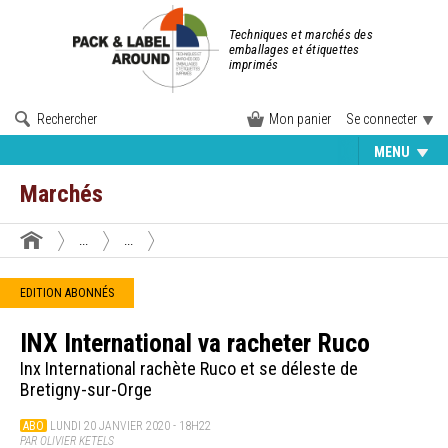
Techniques et marchés des
emballages et étiquettes
imprimés
Rechercher
Mon panier
Se connecter
MENU
Marchés
...
...
EDITION ABONNÉS
INX International va racheter Ruco
Inx International rachète Ruco et se déleste de
Bretigny-sur-Orge
ABO
LUNDI 20 JANVIER 2020 - 18H22
PAR OLIVIER KETELS