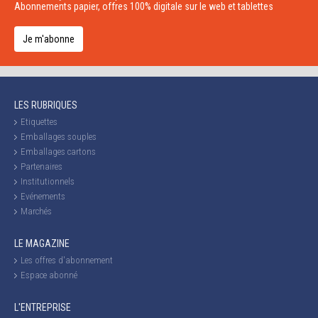
Abonnements papier, offres 100% digitale sur le web et tablettes
Je m'abonne
LES RUBRIQUES
Etiquettes
Emballages souples
Emballages cartons
Partenaires
Institutionnels
Evénements
Marchés
LE MAGAZINE
Les offres d'abonnement
Espace abonné
L'ENTREPRISE