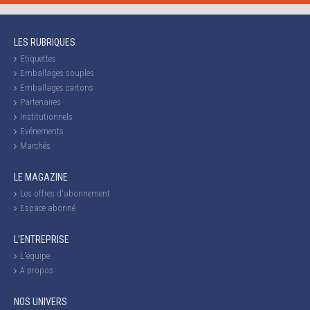
LES RUBRIQUES
Etiquettes
Emballages souples
Emballages cartons
Partenaires
Institutionnels
Evénements
Marchés
LE MAGAZINE
Les offres d'abonnement
Espace abonné
L'ENTREPRISE
L'équipe
A propos
NOS UNIVERS