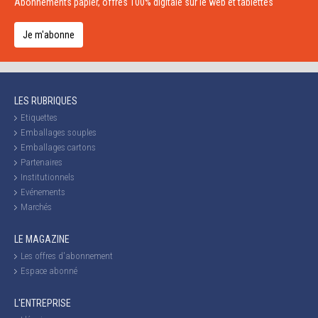
Abonnements papier, offres 100% digitale sur le web et tablettes
Je m'abonne
LES RUBRIQUES
Etiquettes
Emballages souples
Emballages cartons
Partenaires
Institutionnels
Evénements
Marchés
LE MAGAZINE
Les offres d'abonnement
Espace abonné
L'ENTREPRISE