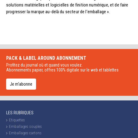
solutions matérielles et logicielles de finition numérique, et de faire
progresser la marque au-delà du secteur de l’emballage ».
PACK & LABEL AROUND
ABONNEMENT
Profitez du journal où et quand vous voulez.
Abonnements papier, offres 100% digitale sur le web et tablettes
Je m'abonne
LES RUBRIQUES
Etiquettes
Emballages souples
Emballages cartons