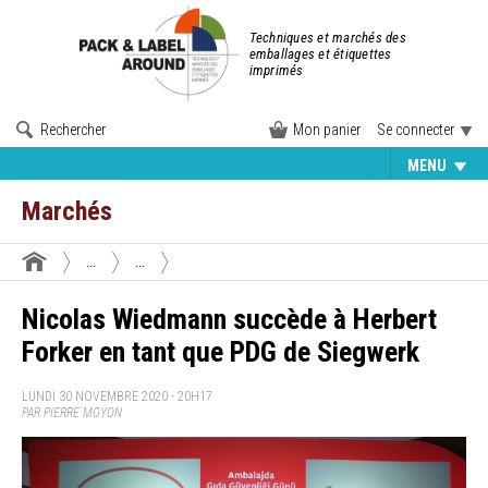
Techniques et marchés des
emballages et étiquettes
imprimés
Rechercher
Mon panier
Se connecter
MENU
Marchés
...
...
Nicolas Wiedmann succède à Herbert
Forker en tant que PDG de Siegwerk
LUNDI 30 NOVEMBRE 2020 - 20H17
PAR PIERRE MOYON