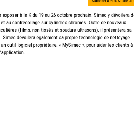
S’abonner à Pack & Label Ar
va exposer à la K du 19 au 26 octobre prochain. Simec y dévoilera d
 et au contrecollage sur cylindres chromés. Outre de nouveaux
ulières (films, non tissés et soudure ultrasons), il présentera sa
l. Simec dévoilera également sa propre technologie de nettoyage
n outil logiciel propriétaire, « MySimec », pour aider les clients à
’application.