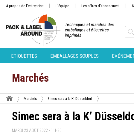
A propos de l'entreprise
L'équipe
Les offres d'abonnement
N
Techniques et marchés des
emballages et étiquettes
imprimés
ETIQUETTES
EMBALLAGES SOUPLES
EVÉNEME
Marchés
Marchés
Simec sera à la K’ Düsseldorf
Simec sera à la K’ Düsseld
MARDI 23 AOÛT 2022 - 11H35