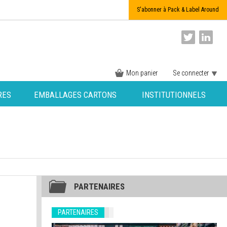
S'abonner à Pack & Label Around
Mon panier
Se connecter
RES
EMBALLAGES CARTONS
INSTITUTIONNELS
PARTENAIRES
PARTENAIRES