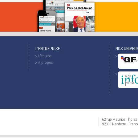
L'ENTREPRISE
NOS UNIVER
L'équipe
A propos
62 rue Maurice Thorez
92000 Nanterre - Franc