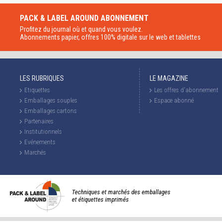
PACK & LABEL AROUND
ABONNEMENT
Profitez du journal où et quand vous voulez.
Abonnements papier, offres 100% digitale sur le web et tablettes
LES RUBRIQUES
LE MAGAZINE
Etiquettes
Les offres d'abonnement
Emballages souples
Espace abonné
Emballages cartons
Partenaires
Institutionnels
Evénements
Marchés
Techniques et marchés des emballages
et étiquettes imprimés