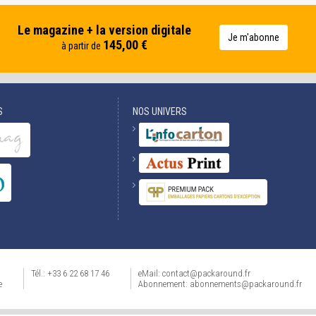
Le magazine + la version digitale
Je m'abonne
145,00 €
à partir de
S
NOS UNIVERS
Tél.: +33 6 22 68 17 46
eMail: contact@packaround.fr
e
Abonnement: abonnements@packaround.fr