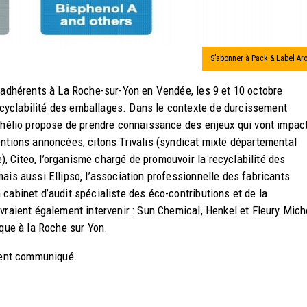
S’abonner à Pack & Label Ar
s adhérents à La Roche-sur-Yon en Vendée, les 9 et 10 octobre
cyclabilité des emballages. Dans le contexte de durcissement
o hélio propose de prendre connaissance des enjeux qui vont impac
entions annoncées, citons Trivalis (syndicat mixte départemental
 Citeo, l’organisme chargé de promouvoir la recyclabilité des
ais aussi Ellipso, l’association professionnelle des fabricants
cabinet d’audit spécialiste des éco-contributions et de la
vraient également intervenir : Sun Chemical, Henkel et Fleury Mich
ique à la Roche sur Yon.
ment communiqué.