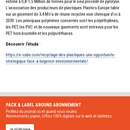
estimé à 0,8-1,5 Million de tonnes pour le seul procédé de pyrolyse.
L’association des producteurs de plastiques Plastics Europe table
sur un gisement de 3,4 Mt/a de résine recyclée voie chimique d’ici à
2030. Les principaux polymères concernés sont les polyéthylènes,
les PET, les PVC et de nouveaux gisements sont entrevus pour les
PET hors bouteille et les polyuréthanes.
Découvrir l’étude
:
https://e-cube.com/recyclage-des-plastiques-une-opportunite-
strategique-face-a-lurgence-environnementale/
PACK & LABEL AROUND
ABONNEMENT
Profitez du journal où et quand vous voulez.
Abonnements papier, offres 100% digitale sur le web et tablettes
Je m'abonne