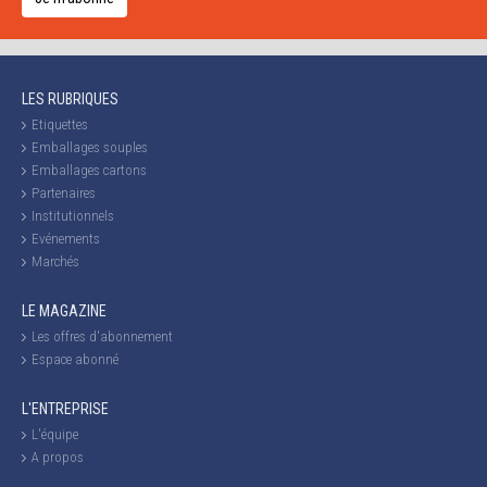
LES RUBRIQUES
Etiquettes
Emballages souples
Emballages cartons
Partenaires
Institutionnels
Evénements
Marchés
LE MAGAZINE
Les offres d'abonnement
Espace abonné
L'ENTREPRISE
L'équipe
A propos