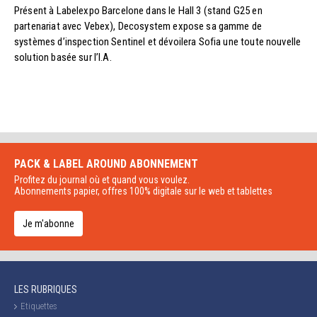
Présent à Labelexpo Barcelone dans le Hall 3 (stand G25 en
partenariat avec Vebex), Decosystem expose sa gamme de
systèmes d’inspection Sentinel et dévoilera Sofia une toute nouvelle
solution basée sur l’I.A.
PACK & LABEL AROUND
ABONNEMENT
Profitez du journal où et quand vous voulez.
Abonnements papier, offres 100% digitale sur le web et tablettes
Je m'abonne
LES RUBRIQUES
Etiquettes